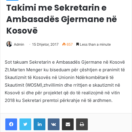
Takimi me Sekretarin e
Ambasadës Gjermane në
Kosovë
Admin
15 Dhjetor, 2017
657
Less than a minute
Sot takuam Sekretarin e Ambasadës Gjermane në Kosovë
Zt.Marten Menger ku biseduam për çështjen e pranimit të
Skautizmit të Kosovës në Unionin Ndërkombëtarë të
Skautimit (WOSM),zhvillimin dhe rrittjen e skautizmit në
Kosovë si dhe për projektet që do të realizojmë në vitin
2018 ku Sekretari premtoi përkrahje në të ardhmen.
LinkedIn
VKontakte
Share via Email
Print