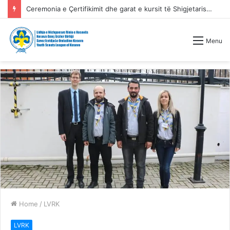
Ceremonia e Çertifikimit dhe garat e kursit të Shigjetarisë Tradicionale
Menu
Home
/
LVRK
LVRK