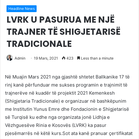
Headline News
LVRK U PASURUA ME NJË
TRAJNER TË SHIGJETARISË
TRADICIONALE
Admin
19 Mars, 2021
423
Less than a minute
Në Muajin Mars 2021 nga gjashtë shtetet Ballkanike 17 të
rinj kanë përfunduar me sukses programin e trajnimit të
trajnerëve në kuadër të projektit 2021 Kemenkesh
(Shigjetaria Tradicionale) e organizuar në bashkëpunim
me Institutin Yunus Emre dhe Fondacionin e Shigjetarisë
së Turqisë ku edhe nga organizata jonë Lidhja e
Vëzhguesëve Rinia e Kosovës (LVRK) ka pasur
pjesëmarrës në këtë kurs.Sot ata kanë pranuar çertifikatat