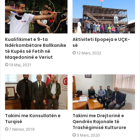
Kualifikimet e 9-ta
Aktiviteti Epopeja e UÇK-
Ndërkombëtare Ballkanike
së
të Kupës së Fetih në
12 Mars, 2022
Maqedoninë e Veriut
19 Maj, 2021
Takimi me Konsullatën e
Takimi me Drejtorinë e
Turqisë
Qendrës Rajonale të
Trashëgimisë Kulturore
7 Nëntor, 2019
3 Mars, 2020