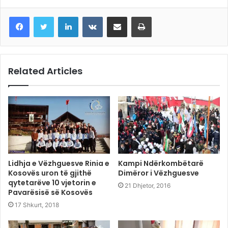
LinkedIn
VKontakte
Share via Email
Print
Related Articles
Lidhja e Vëzhguesve Rinia e
Kampi Ndërkombëtarë
Kosovës uron të gjithë
Dimëror i Vëzhguesve
qytetarëve 10 vjetorin e
21 Dhjetor, 2016
Pavarësisë së Kosovës
17 Shkurt, 2018