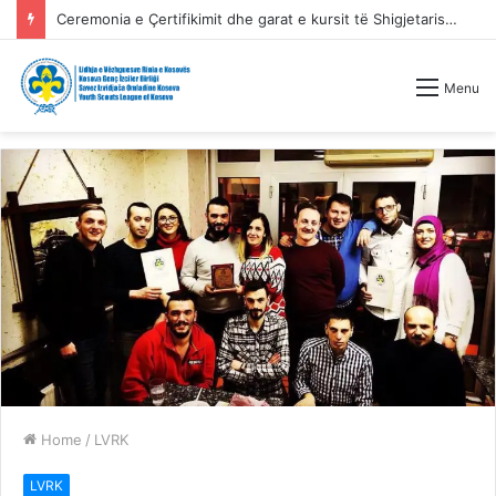
Ceremonia e Çertifikimit dhe garat e kursit të Shigjetarisë Tradicionale
Menu
Home
/
LVRK
LVRK