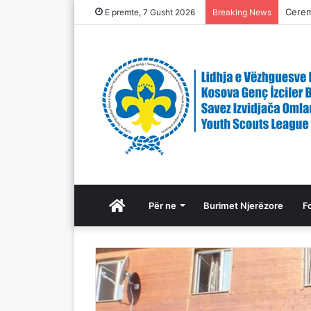
Ceremo
E premte, 7 Gusht 2026
Breaking News
Ballina
Për ne
Burimet Njerëzore
F