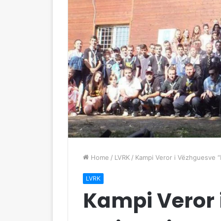
Home
/
LVRK
/
Kampi Veror i Vëzhguesve “
LVRK
Kampi Veror 