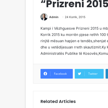
“Prizreni 201
Admin
24 Korrik, 2015
Kampi i Vëzhguesve Prizreni 2015 u mb
Korrik 2015 ku morrën pjese rethh 100 t
rinjtë mësuan hapjen e tendës,shenjat 
dhe u vetëdijesuan rreth skautizmit.Ky
Administratës Publike të Kosovës,Komunë
Facebook
Twitter
Related Articles