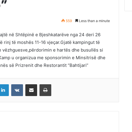
5”
559
Less than a minute
ajtë në Shtëpinë e Bjeshkatarëve nga 24 deri 26
ë rinj të moshës 11-16 vjeçar.Gjatë kampingut të
e vëzhguesve,përdorimin e hartës dhe busullës si
 Kamp u organizua me sponsorimin e Minsitrisë dhe
s së Prizrenit dhe Restorantit “Bahtijari”
LinkedIn
VKontakte
Share via Email
Print