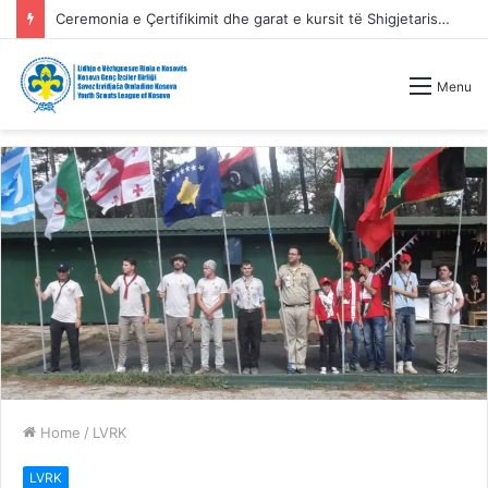
Ceremonia e Çertifikimit dhe garat e kursit të Shigjetarisë Tradicionale
Menu
Home
/
LVRK
LVRK