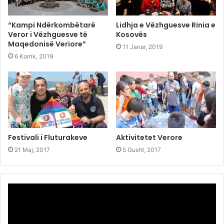
“Kampi Ndërkombëtarë
Lidhja e Vëzhguesve Rinia e
Veror i Vëzhguesve të
Kosovës
Maqedonisë Veriore”
11 Janar, 2019
6 Korrik, 2019
Festivali i Fluturakeve
Aktivitetet Verore
21 Maj, 2017
5 Gusht, 2017