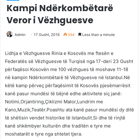
Kampi Ndërkombëtarë
Veror i Vëzhguesve
Admin
17 Gusht, 2016
594
Less than a minute
Lidhja e Vëzhguesve Rinia e Kosovës me ftesën e
Federatës së Vëzhguesve të Turqisë nga 17-deri 23 Gusht
përfaqësoi Kosovën me 100 vëzhgues të moshave 11-18
në kampin Ndërkombëtarë të Vëzhguesve në Istanbul.Në
këtë kamp përveç përfaqësimit të Kosovës pjesëmarrësit
kanë pasur mundësi të bëjnë edhe aktivitete siç janë:
Notimi,Orjantiring,Çiklizmi Malor,Lundrim me
Kano,Muzik,Teatër.Poashtu ata kanë pasur mundësi dy ditë
të shëtisin vendet historike të Istanbulit.Si dhe të rinjtë
kanë shkëmbyer kulturën dhe traditën e tyre me
moshatarët e tyre nga shtetet tjera.