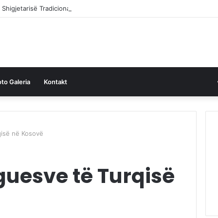
i Shigjetarisë Tradicionale 2021
oto Galeria
Kontakt
qisë në Kosovë
guesve të Turqisë