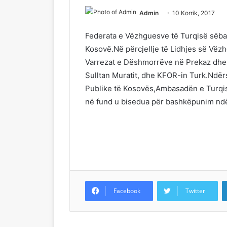
Admin
10 Korrik, 2017
Federata e Vëzhguesve të Turqisë sëba
Kosovë.Në përcjellje të Lidhjes së Vëzh
Varrezat e Dëshmorrëve në Prekaz dhe 
Sulltan Muratit, dhe KFOR-in Turk.Ndërsa
Publike të Kosovës,Ambasadën e Turqis
në fund u bisedua për bashkëpunim ndë
Facebook
Twitter