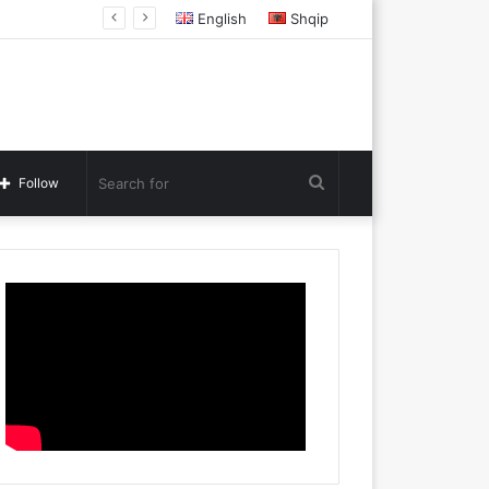
English
Shqip
Search
Follow
for