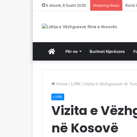
Kursi 
E shtunë, 8 Gusht 2026
Breaking News
Ballina
Për ne
Burimet Njerëzore
F
Home
/
LVRK
/
Vizita e Vëzhguesve të Tur
LVRK
Vizita e Vëzh
në Kosovë