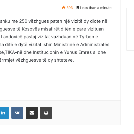
593
Less than a minute
shku me 250 vëzhgues paten një vizitë dy diote në
guesve të Kosovës misafirët ditën e pare vizituan
Landovicë pastaj vizitat vazhduan në Tyrben e
 ditë e dytë vizitat ishin Ministrinë e Administratës
ë,TIKA-në dhe Institucionin e Yunus Emres si dhe
rrmjet vëzhguesve të dy shteteve.
LinkedIn
VKontakte
Share via Email
Print