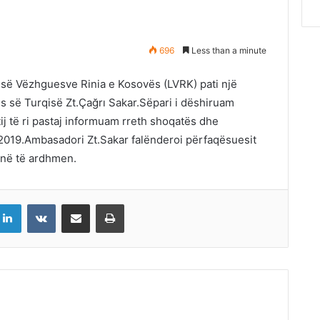
696
Less than a minute
 së Vëzhguesve Rinia e Kosovës (LVRK) pati një
s së Turqisë Zt.Çağrı Sakar.Sëpari i dëshiruam
j të ri pastaj informuam rreth shoqatës dhe
n 2019.Ambasadori Zt.Sakar falënderoi përfaqësuesit
 në të ardhmen.
LinkedIn
VKontakte
Share via Email
Print