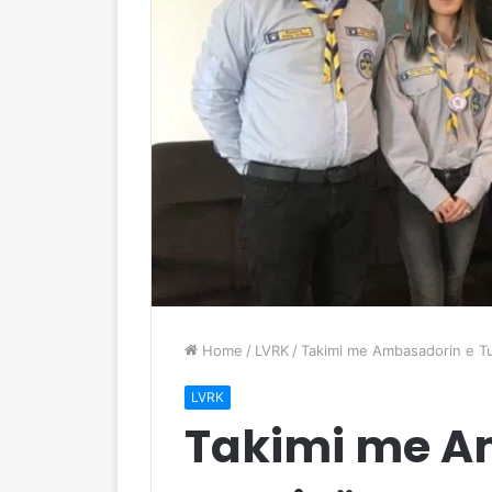
Home
/
LVRK
/
Takimi me Ambasadorin e T
LVRK
Takimi me A