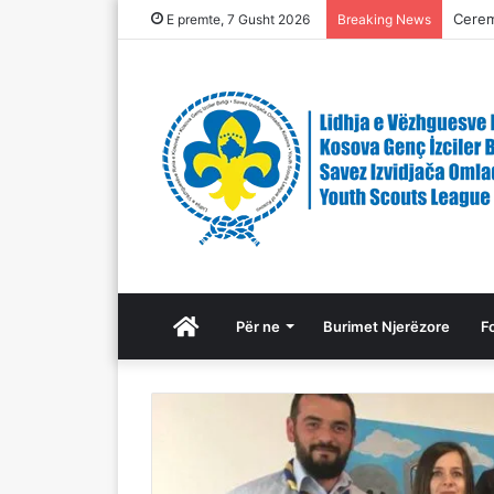
Ceremo
E premte, 7 Gusht 2026
Breaking News
Ballina
Për ne
Burimet Njerëzore
F