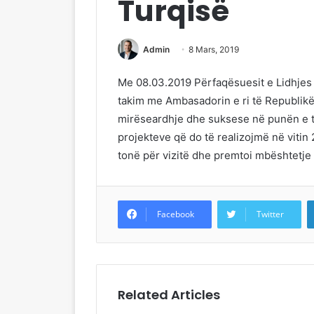
Turqisë
Admin
8 Mars, 2019
Me 08.03.2019 Përfaqësuesit e Lidhjes
takim me Ambasadorin e ri të Republikë
mirëseardhje dhe suksese në punën e ti
projekteve që do të realizojmë në viti
tonë për vizitë dhe premtoi mbështetje
Facebook
Twitter
Related Articles