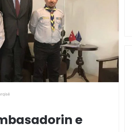
urqisë
mbasadorin e